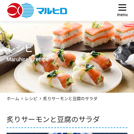
O
menu
レシピ
Maruhiro's recipe
ホーム
レシピ
炙りサーモンと豆腐のサラダ
炙りサーモンと豆腐のサラダ