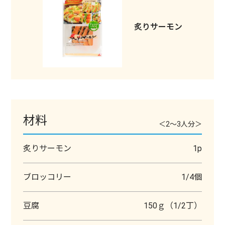
炙りサーモン
材料
＜2～3人分＞
炙りサーモン
1p
ブロッコリー
1/4個
豆腐
150ｇ（1/2丁）